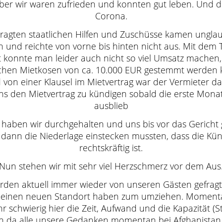
aber wir waren zufrieden und konnten gut leben. Und
Corona.
ragten staatlichen Hilfen und Zuschüsse kamen unglau
n und reichte von vorne bis hinten nicht aus. Mit dem
 konnte man leider auch nicht so viel Umsatz machen,
chen Mietkosen von ca. 10.000 EUR gestemmt werden 
Es ist so weit…
 von einer Klausel im Mietvertrag war der Vermieter da
ns den Mietvertrag zu kündigen sobald die erste Mona
… Kulinarische Reise nach A
ausblieb
Ihr Lieben, seid dabei bei uns
 haben wir durchgehalten und uns bis vor das Gericht
Termin: 19.07.2018 von 18:00 
 dann die Niederlage einstecken mussten, dass die Kü
rechtskräftig ist.
Orient Veggie
– gebratene Auberginen mit K
Nun stehen wir mit sehr viel Herzschmerz vor dem Aus
– Risotto-Reis mit Kiche
rden aktuell immer wieder von unseren Gästen gefragt
– afghanischer Schoko-Wallnuss Kuc
einen neuen Standort haben zum umziehen. Momentan
r schwierig hier die Zeit, Aufwand und die Kapazität (St
Preis: 99,00 EUR
(inkl. Softgetränke sowie
n da alle unsere Gedanken momentan bei Afghanistan