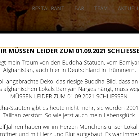
RESTAURANT
BAR
TEAM
AKTUEL
IR MÜSSEN LEIDER ZUM 01.09.2021 SCHLIESS
egt mein Traum von den Buddha-Statuen, vom Bamiyan
Afghanistan, auch hier in Deutschland in Trümmern.
voll angebrachte Deko, das riesige Buddha-Bild, dass a
s afghanischen Lokals Bamyan Narges hängt, muss weg
MÜSSEN LEIDER ZUM 01.09.2021 SCHLIESSEN.
ha-Stauten gibt es heute nicht mehr, sie wurden 200
Taliban zerstört. So wie jetzt auch mein Lebensglück.
 elf Jahren haben wir im Herzen Münchens unser Loka
röffnet und mit Herz und Blut aufgebaut. Es war immer 