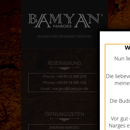
AFGHANISCHES RESTAURANT MÜNCHEN
W
Nun li
RESERVIERUNG
Die liebe
Phone: +49 89 23 888 878
meine
Phone: +49 89 18 985 336
Email : narges@bamyan.de
Die Budd
ÖFFNUNGSZEITEN
Vor gut
Narges e
BAMYAN NARGES