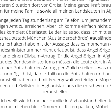
Anmeldung per E-Mail an: nar
aren Situation dort vor Ort ist. Meine ganze Kraft bra
für meine Familie sowie all meinen Landsleuten in Af
änge jeden Tag stundenlang am Telefon, um jemande
igen Amt zu erreichen. Aber ich komme einfach nicht d
gsnavigation
les komplett überlastet. Leider ist es so, dass ich mittl
eshauptstadt München (Ausländerbehörde) #ausländ
Previous
ruf erhalten habe mit der Aussage dass es momentan
Previous
Essen wie im Märchenpalast
desministerium her nicht erlaubt ist, dass Angehörige 
post:
land einen Eilvisum-Antrag für die Angehörigen in Afg
Laut des Bundesministeriums müssen die Leute dort in A
in einer Botschaft den Antrag persönlich stellen – was
Next
ut unmöglich ist, da die Taliban die Botschaften und au
Next
Kochkurs am 20.07.2018
 umstellt haben und mit Feuergewalt verteidigen. Möge 
post:
nen und Zivilisten in Afghanistan aus dieser schweren 
heraushelfen.
 ich weiß wie ich meiner Familie in Afghanistan helfen 
Orientalisches Restaurant Bamyan Narges |
um mein Leben hier kümmern – Kisten packen, Möbel 