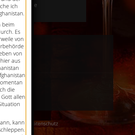
ges@bamyan.de
uche ich
ghanistan.
m beim
urch. Es
erweile von
erbehörde
 eben von
hier aus
hanistan
fghanistan
 momentan
ch die
Gott allen
Situation
kann, kann
Impressum
|
Datenschutz
schleppen.