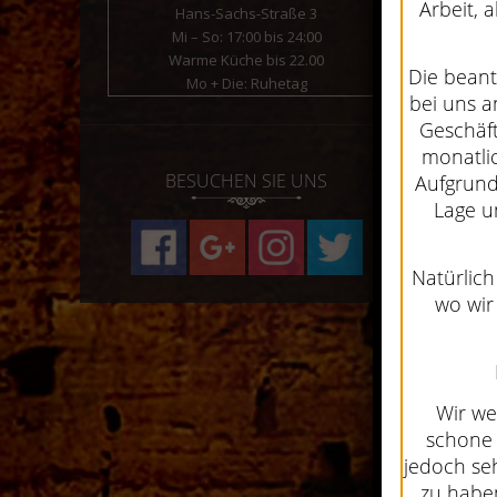
Arbeit, 
Hans-Sachs-Straße 3
Mi – So: 17:00 bis 24:00
Warme Küche bis 22.00
Die beant
Mo + Die: Ruhetag
bei uns a
Geschäft
monatli
BESUCHEN SIE UNS
Aufgrund
Lage u
Natürlich
wo wir
Wir we
schone 
jedoch seh
zu habe