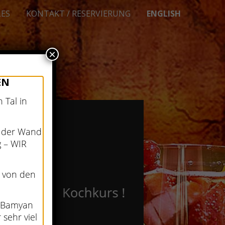
LES
KONTAKT / RESERVIERUNG
ENGLISH
×
EN
 Tal in
n der Wand
 – WIR
1 von den
l Bamyan
sehr viel