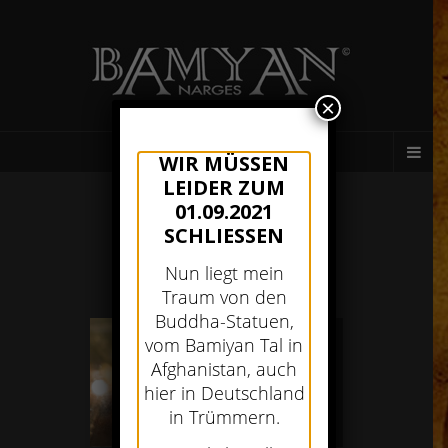
×
AFGHANISCHES RESTAURANT MÜNCHEN
WIR MÜSSEN
LEIDER ZUM
01.09.2021
SCHLIESSEN
Nun liegt mein
Traum von den
Buddha-Statuen,
vom Bamiyan Tal in
Afghanistan, auch
hier in Deutschland
in Trümmern.