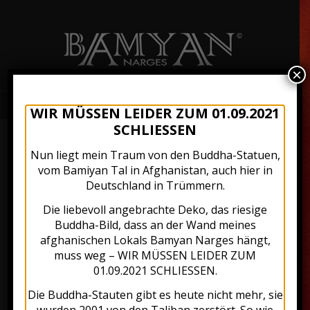
×
AFGHAN RESTAURANT MUNICH
WIR MÜSSEN LEIDER ZUM 01.09.2021
SCHLIESSEN
Nun liegt mein Traum von den Buddha-Statuen,
vom Bamiyan Tal in Afghanistan, auch hier in
Deutschland in Trümmern.
Die liebevoll angebrachte Deko, das riesige
Buddha-Bild, dass an der Wand meines
Dear guests, welcome to
afghanischen Lokals Bamyan Narges hängt,
BAMYAN NARGES.
muss weg – WIR MÜSSEN LEIDER ZUM
01.09.2021 SCHLIESSEN.
The kitchen is each restaurant’s
heart and we have made our
Die Buddha-Stauten gibt es heute nicht mehr, sie