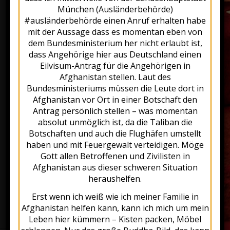
as a girl. To the entire world’s
München (Ausländerbehörde)
horror, the statues were
#ausländerbehörde einen Anruf erhalten habe
destroyed by the Taliban, in
mit der Aussage dass es momentan eben von
March of 2001.
dem Bundesministerium her nicht erlaubt ist,
dass Angehörige hier aus Deutschland einen
But now we’d like you to enjoy
Eilvisum-Antrag für die Angehörigen in
our Afghan cuisine with all your
Afghanistan stellen. Laut des
senses! Enjoy your meal and have
Bundesministeriums müssen die Leute dort in
Afghanistan vor Ort in einer Botschaft den
a good time!
Antrag persönlich stellen – was momentan
absolut unmöglich ist, da die Taliban die
Botschaften und auch die Flughäfen umstellt
haben und mit Feuergewalt verteidigen. Möge
Gott allen Betroffenen und Zivilisten in
Afghanistan aus dieser schweren Situation
heraushelfen.
Erst wenn ich weiß wie ich meiner Familie in
Afghanistan helfen kann, kann ich mich um mein
Leben hier kümmern – Kisten packen, Möbel