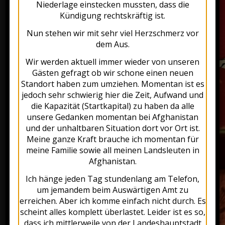
Niederlage einstecken mussten, dass die
Kündigung rechtskräftig ist.
Aktion:
Nun stehen wir mit sehr viel Herzschmerz vor
Upon collection – 10%
dem Aus.
Discount on your order
E-Mail:
Wir werden aktuell immer wieder von unseren
narges@bamyan.de Tel.:
Gästen gefragt ob wir schone einen neuen
089 23 8888 78
Standort haben zum umziehen. Momentan ist es
jedoch sehr schwierig hier die Zeit, Aufwand und
die Kapazität (Startkapital) zu haben da alle
unsere Gedanken momentan bei Afghanistan
und der unhaltbaren Situation dort vor Ort ist.
Meine ganze Kraft brauche ich momentan für
meine Familie sowie all meinen Landsleuten in
Afghanistan.
Our restaurant’s name deviates
Ich hänge jeden Tag stundenlang am Telefon,
from two giant Buddha statues in
um jemandem beim Auswärtigen Amt zu
Afghanistan’s Bamyan Valley, a
erreichen. Aber ich komme einfach nicht durch. Es
scheint alles komplett überlastet. Leider ist es so,
place that owner Narges visited
dass ich mittlerweile von der Landeshauptstadt