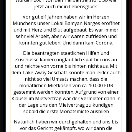
wurden 2001 von den Taliban zerstört. So wie
kitchen the true heart of the
jetzt auch mein Lebensglück.
traditional art of Afghan cooking.
Fresh ingredients and products
Vor gut elf Jahren haben wir im Herzen
Münchens unser Lokal Bamyan Narges eröffnet
are of the utmost importance to
und mit Herz und Blut aufgebaut. Es war immer
us and we are especially proud of
sehr viel Arbeit, aber wir waren zufrieden und
our homemade blended spices,
konnten gut leben. Und dann kam Corona.
based on family recipes.
Die beantragten staatlichen Hilfen und
Zuschüsse kamen unglaublich spät bei uns an
und reichte von vorne bis hinten nicht aus. Mit
New Opening Hours
dem Take-Away Geschäft konnte man leider auch
nicht so viel Umsatz machen, dass die
during Corona
monatlichen Mietkosen von ca. 10.000 EUR
Lockdown (light)
gestemmt werden konnten. Aufgrund von einer
Klausel im Mietvertrag war der Vermieter dann in
Wednesday to Sunday:
der Lage uns den Mietvertrag zu kündigen
17.00 – 21.00
sobald die erste Monatsmiete ausblieb
Natürlich haben wir durchgehalten und uns bis
vor das Gericht gekämpft, wo wir dann die