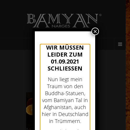
×
AFGHANISCHES RESTAURANT MÜNCHEN
WIR MÜSSEN
LEIDER ZUM
01.09.2021
SCHLIESSEN
Nun liegt mein
Traum von den
Buddha-Statuen,
vom Bamiyan Tal in
Afghanistan, auch
hier in Deutschland
in Trümmern.