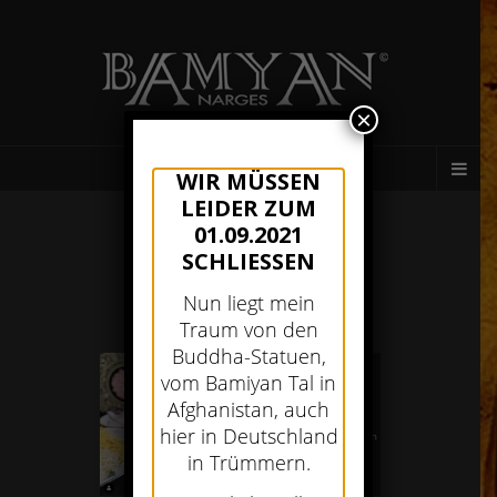
×
AFGHANISCHES RESTAURANT MÜNCHEN
WIR MÜSSEN
LEIDER ZUM
01.09.2021
SCHLIESSEN
Nun liegt mein
Traum von den
Buddha-Statuen,
vom Bamiyan Tal in
Afghanistan, auch
hier in Deutschland
in Trümmern.